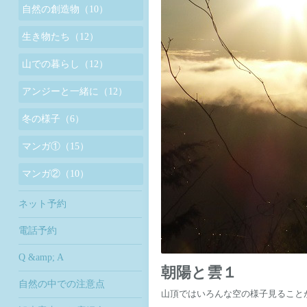
自然の創造物（10）
生き物たち（12）
山での暮らし（12）
アンジーと一緒に（12）
冬の様子（6）
マンガ①（15）
マンガ②（10）
ネット予約
電話予約
Q &amp; A
朝陽と雲１
自然の中での注意点
山頂ではいろんな空の様子見ること