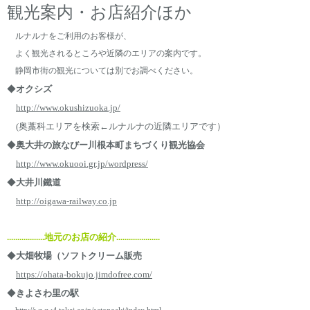
観光案内・お店紹介ほか
ルナルナをご利用のお客様が、
よく観光されるところや近隣のエリアの案内です。
静岡市街の観光については別でお調べください。
◆
オクシズ
http://www.okushizuoka.jp/
(奥藁科エリアを検索←ルナルナの近隣エリアです）
◆
奥大井の旅なびー川根本町まちづくり観光協会
http://www.okuooi.gr.jp/wordpress/
◆
大井川鐵道
http://oigawa-railway.co.jp
..................地元のお店の紹介.....................
◆
大畑牧場（ソフトクリーム販売
https://ohata-bokujo.jimdofree.com/
◆
きよさわ里の駅