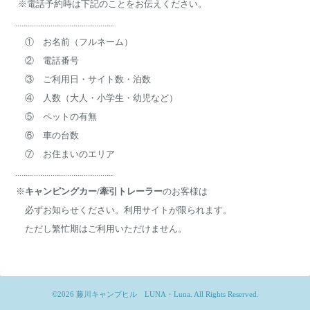
※電話予約時は下記のことをお伝えください。
...............................................
① お名前（フルネーム）
② 電話番号
③ ご利用日・サイト数・泊数
④ 人数（大人・小学生・幼児など）
⑤ ペットの有無
⑥ 車の台数
⑦ お住まいのエリア
...............................................
※
キャンピングカー/牽引トレーラー
のお客様は
必ずお知らせください。利用サイトが限られます。
ただし繁忙期はご利用いただけません。
©2026
藤川キャンプヒル LUNA・Luna
. All Rights Reserved.