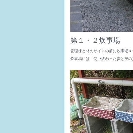
第１・２炊事場
管理棟と林のサイトの前に炊事場＆
炊事場には「使い終わった炭と灰の