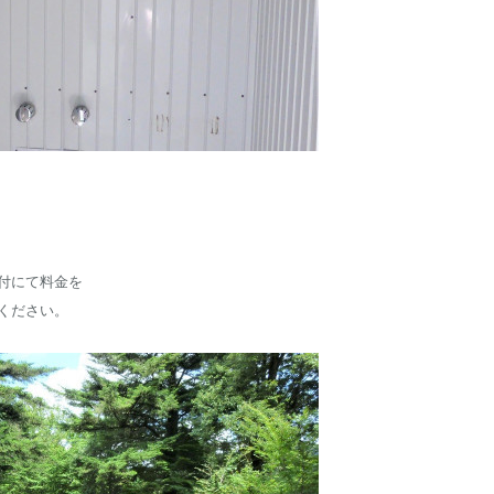
付にて
料金を
ください。