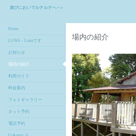
遊びにおいでルナルナへ～♪
Home
場内の紹介
LUNA・Lunaです
お知らせ
場内の紹介
利用ガイド
料金案内
フォトギャラリー
ネット予約
電話予約
Q &amp; A